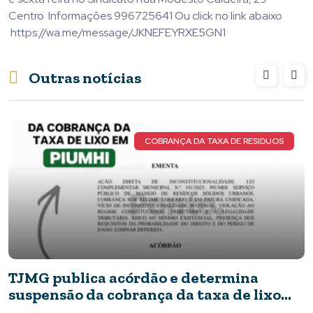
Centro Informações 996725641 Ou click no link abaixo
https://wa.me/message/JKNEFEYRXE5GN1
Outras notícias
NOVOS DETALHES DO CASO
Novos detalhes do caso: cães resgatados
apresentavam ferimentos e comida com
barata