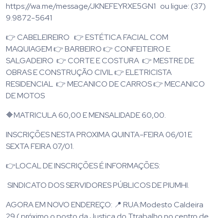
https://wa.me/message/JKNEFEYRXE5GN1 ou ligue: (37)
9.9872-5641
👉 CABELEIREIRO 👉 ESTÉTICA FACIAL COM
MAQUIAGEM 👉 BARBEIRO 👉 CONFEITEIRO E
SALGADEIRO 👉 CORTE E COSTURA 👉 MESTRE DE
OBRAS E CONSTRUÇÃO CIVIL 👉 ELETRICISTA
RESIDENCIAL 👉 MECANICO DE CARROS 👉 MECANICO
DE MOTOS
🔶MATRICULA 60,00 E MENSALIDADE 60,00.
INSCRIÇÕES NESTA PROXIMA QUINTA-FEIRA 06/01 E
SEXTA FEIRA 07/01.
👉LOCAL DE INSCRIÇÕES É INFORMAÇÕES:
SINDICATO DOS SERVIDORES PÚBLICOS DE PIUMHI.
AGORA EM NOVO ENDEREÇO: 📍 RUA:Modesto Caldeira
29 ( próximo o posto da Justiça do Ttrabalho no centro de