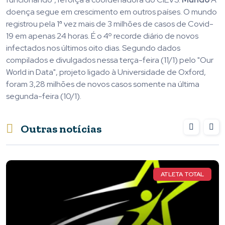
doença segue em crescimento em outros países. O mundo
registrou pela 1ª vez mais de 3 milhões de casos de Covid-
19 em apenas 24 horas. É o 4º recorde diário de novos
infectados nos últimos oito dias. Segundo dados
compilados e divulgados nessa terça-feira (11/1) pelo "Our
World in Data", projeto ligado à Universidade de Oxford,
foram 3,28 milhões de novos casos somente na última
segunda-feira (10/1).
Outras notícias
ATLETA TOTAL