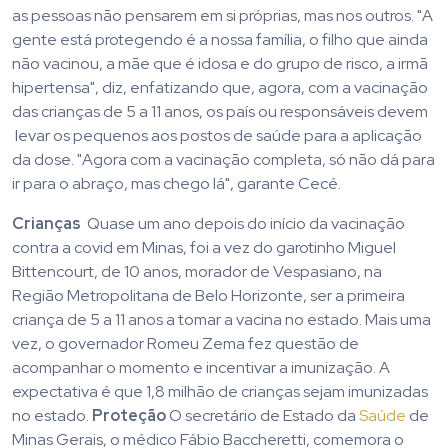
as pessoas não pensarem em si próprias, mas nos outros. "A
gente está protegendo é a nossa família, o filho que ainda
não vacinou, a mãe que é idosa e do grupo de risco, a irmã
hipertensa", diz, enfatizando que, agora, com a vacinação
das crianças de 5 a 11 anos, os país ou responsáveis devem
levar os pequenos aos postos de saúde para a aplicação
da dose. "Agora com a vacinação completa, só não dá para
ir para o abraço, mas chego lá", garante Cecé.
Crianças
Quase um ano depois do início da vacinação
contra a covid em Minas, foi a vez do garotinho Miguel
Bittencourt, de 10 anos, morador de Vespasiano, na
Região Metropolitana de Belo Horizonte, ser a primeira
criança de 5 a 11 anos a tomar a vacina no estado. Mais uma
vez, o governador Romeu Zema fez questão de
acompanhar o momento e incentivar a imunização. A
expectativa é que 1,8 milhão de crianças sejam imunizadas
no estado.
Proteção
O secretário de Estado da
Saúde
de
Minas Gerais, o médico Fábio Baccheretti, comemora o