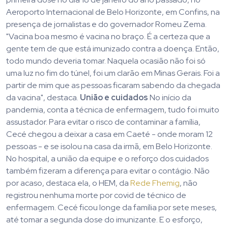
Aeroporto Internacional de Belo Horizonte, em Confins, na
presença de jornalistas e do governador Romeu Zema.
"Vacina boa mesmo é vacina no braço. É a certeza que a
gente tem de que está imunizado contra a doença. Então,
todo mundo deveria tomar. Naquela ocasião não foi só
uma luz no fim do túnel, foi um clarão em Minas Gerais. Foi a
partir de mim que as pessoas ficaram sabendo da chegada
da vacina", destaca.
União e cuidados
No início da
pandemia, conta a técnica de enfermagem, tudo foi muito
assustador. Para evitar o risco de contaminar a família,
Cecé chegou a deixar a casa em Caeté - onde moram 12
pessoas - e se isolou na casa da irmã, em Belo Horizonte.
No hospital, a união da equipe e o reforço dos cuidados
também fizeram a diferença para evitar o contágio. Não
por acaso, destaca ela, o HEM, da
Rede Fhemig
, não
registrou nenhuma morte por covid de técnico de
enfermagem. Cecé ficou longe da família por sete meses,
até tomar a segunda dose do imunizante. E o esforço,