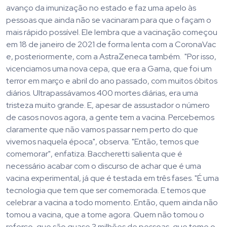
avanço da imunização no estado e faz uma apelo às
pessoas que ainda não se vacinaram para que o façam o
mais rápido possível. Ele lembra que a vacinação começou
em 18 de janeiro de 2021 de forma lenta com a CoronaVac
e, posteriormente, com a AstraZeneca também. "Por isso,
vicenciamos uma nova cepa, que era a Gama, que foi um
terror em março e abril do ano passado, com muitos óbitos
diários. Ultrapassávamos 400 mortes diárias, era uma
tristeza muito grande. E, apesar de assustador o número
de casos novos agora, a gente tem a vacina. Percebemos
claramente que não vamos passar nem perto do que
vivemos naquela época", observa. "Então, temos que
comemorar", enfatiza. Baccheretti salienta que é
necessário acabar com o discurso de achar que é uma
vacina experimental, já que é testada em três fases. "É uma
tecnologia que tem que ser comemorada. E temos que
celebrar a vacina a todo momento. Então, quem ainda não
tomou a vacina, que a tome agora. Quem não tomou o
reforço, que são quase 3 milhões de pessoas, que tome o