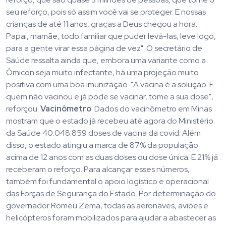
seu reforço, pois só assim você vai se proteger. E nossas
crianças de até 11 anos, graças a Deus chegou a hora.
Papai, mamãe, todo familiar que puder levá-las, leve logo,
para a gente virar essa página de vez". O secretário de
Saúde ressalta ainda que, embora uma variante como a
Ômicon seja muito infectante, há uma projeção muito
positiva com uma boa imunização. "A vacina é a solução. E
quem não vacinou e já pode se vacinar, tome a sua dose",
reforçou.
Vacinômetro
Dados do vacinômetro em Minas
mostram que o estado já recebeu até agora do Ministério
da Saúde 40.048.859 doses de vacina da covid. Além
disso, o estado atingiu a marca de 87% da população
acima de 12 anos com as duas doses ou dose única. E 21% já
receberam o reforço. Para alcançar esses números,
também foi fundamental o apoio logístico e operacional
das Forças de Segurança do Estado. Por determinação do
governador Romeu Zema, todas as aeronaves, aviões e
helicópteros foram mobilizados para ajudar a abastecer as