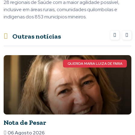
28 regionais de Saúde com a maior agilidade possível,
inclusive em áreas rurais, comunidades quilombolas e
indígenas dos 853 municípios mineiros.
Outras notícias
FARIA
ATLETA 
Vem aí o ATLETA TOTAL, a maior
premiação do esporte de Piumhi e 