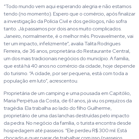
“Todo mundo vem aqui esperando alegria e não estamos
tendo (no momento). Espero que o comércio, após finalizar
a investigação da Polícia Civil e dos geólogos, não sofra
tanto. Já passamos por dois anos muito complicados.
Janeiro, normalmente, é o melhor mês. Provavelmente, vai
ter um impacto, infelizmente”, avalia Talita Rodrigues
Ferreira, de 36 anos, proprietária do Restaurante Central,
um dos mais tradicionais negócios do município. A família,
que está há 40 anos no comércio da cidade, hoje depende
do turismo. “A cidade, por ser pequena, está com toda a
população em luto”, acrescentou.
Proprietária de um camping e uma pousada em Capitólio,
Maria Perpétua da Costa, de 61 anos, já viu os prejuízos da
tragédia. Ela trabalha ao lado do filho Guilherme,
proprietário de uma das lanchas destruídas pelo impacto
da pedra. No negócio da família, o turista encontra desde
hospedagem até passeios. “Ele perdeu R$ 300 mil. Está
chocado e quer parar de trabalhar com isso (passeios