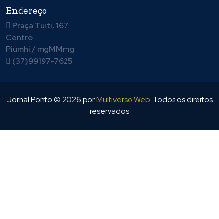
Endereço
Praça Tuiti, 167
Centro
Piumhi / mgMMmg
(37)99197-7625
Jornal Ponto ©
2026
por
Multiverso Web
. Todos os direitos
reservados