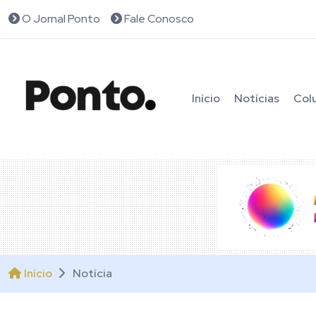
O Jornal Ponto
Fale Conosco
Início
Notícias
Col
Início
Notícia