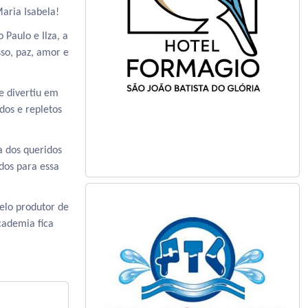
Maria Isabela!
Paulo e Ilza, a
so, paz, amor e
e divertiu em
dos e repletos
a dos queridos
dos para essa
elo produtor de
cademia fica