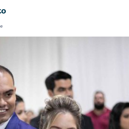
to
he