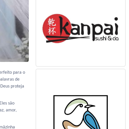
rfeito para o
palavras de
 Deus proteja
Eles são
az, amor,
rmãzinha