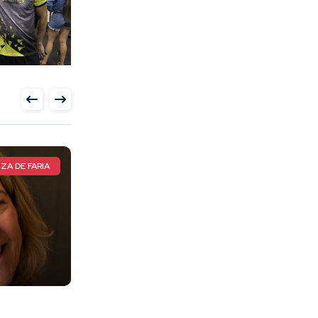
LETA TOTAL
CIRCUITO MUNDIAL DE CAPOEIRA
TAL, a
Pimentense de 17 anos