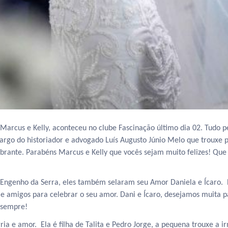
arcus e Kelly, aconteceu no clube Fascinação último dia 02. Tudo pe
 cargo do historiador e advogado Luís Augusto Júnio Melo que trouxe 
brante. Parabéns Marcus e Kelly que vocês sejam muito felizes! Que
Engenho da Serra, eles também selaram seu Amor Daniela e Ícaro. 
a e amigos para celebrar o seu amor. Dani e Ícaro, desejamos muita p
 sempre!
ia e amor. Ela é filha de Talita e Pedro Jorge, a pequena trouxe a i