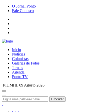
O Jornal Ponto
Fale Conosco
Início
Notícias
Colunistas
Galerias de Fotos
Jornais
Agenda
Ponto TV
PIUMHI,
09 Agosto 2026
Procurar