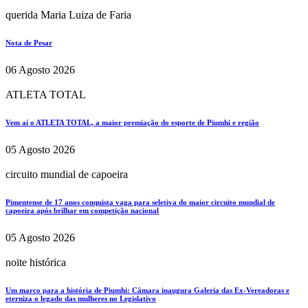
querida Maria Luiza de Faria
Nota de Pesar
06 Agosto 2026
ATLETA TOTAL
Vem aí o ATLETA TOTAL, a maior premiação do esporte de Piumhi e região
05 Agosto 2026
circuito mundial de capoeira
Pimentense de 17 anos conquista vaga para seletiva do maior circuito mundial de
capoeira após brilhar em competição nacional
05 Agosto 2026
noite histórica
Um marco para a história de Piumhi: Câmara inaugura Galeria das Ex-Vereadoras e
eterniza o legado das mulheres no Legislativo