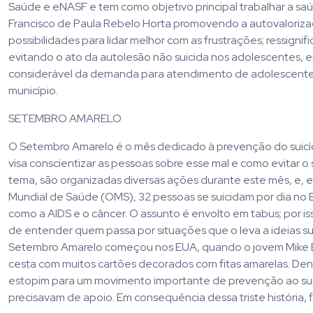
Saúde e eNASF e tem como objetivo principal trabalhar a s
Francisco de Paula Rebelo Horta promovendo a autovaloriza
possibilidades para lidar melhor com as frustrações; ressign
evitando o ato da autolesão não suicida nos adolescentes
considerável da demanda para atendimento de adolescentes
município.
SETEMBRO AMARELO
O Setembro Amarelo é o mês dedicado à prevenção do suicídi
visa conscientizar as pessoas sobre esse mal e como evitar
tema, são organizadas diversas ações durante este mês, e, 
Mundial de Saúde (OMS), 32 pessoas se suicidam por dia no Bra
como a AIDS e o câncer. O assunto é envolto em tabus; por i
de entender quem passa por situações que o leva a ideias s
Setembro Amarelo começou nos EUA, quando o jovem Mike Emm
cesta com muitos cartões decorados com fitas amarelas. Dentro
estopim para um movimento importante de prevenção ao suic
precisavam de apoio. Em consequência dessa triste história, f