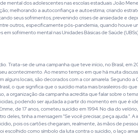
aúde mental dos adolescentes nas escolas estaduais João Men
ção; melhorando a autoconfiança e autoestima; criando estrat
ificando seus sofrimentos; prevenindo crises de ansiedade e dep
, entre outros, especificamente pós-pandemia, quando houve 
 em sofrimento mental nas Unidades Básicas de Saúde (UBSs
o. Trata-se de uma campanha que teve início, no Brasil, em 20
 o seu acontecimento. Ao mesmo tempo em que há muita discus
em alguns locais, são decorados com a cor amarela. Segundo a
sil, o que significa que o suicídio mata mais brasileiros do q
sso, a organização da campanha acredita que falar sobre o tem
uicidas, podendo ser ajudada a partir do momento em que é ide
e, de 17 anos, cometeu suicídio em 1994. No dia do velório, 
 deles, tinha a mensagem "Se você precisar, peça ajuda.". A ini
ídio, pois os cartões chegaram, realmente, às mãos de pesso
oi escolhido como símbolo da luta contra o suicídio, o laço amar