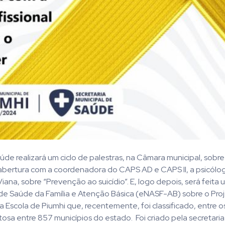
aúde realizará um ciclo de palestras, na Câmara municipal, sob
bertura com a coordenadora do CAPS AD e CAPS II, a psicóloga
ana, sobre “Prevenção ao suicídio”. E, logo depois, será feita
 de Saúde da Família e Atenção Básica (eNASF-AB) sobre o Pr
scola de Piumhi que, recentemente, foi classificado, entre os
osa entre 857 municípios do estado. Foi criado pela secretaria