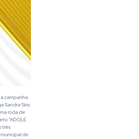
re a campanha
 Sandra Síris.
 uma roda de
ojeto “ADOLE
 três
 municipal de