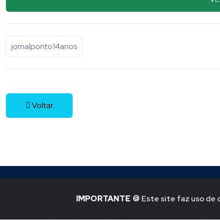
jornalponto14anos
Voltar
IMPORTANTE
🍪 Este site faz uso de
Jornal Ponto -1
Notícias de P