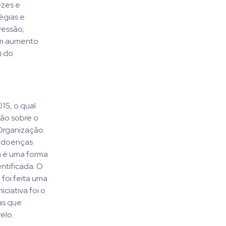
ezes e
égias e
ressão;
um aumento
) do
15, o qual
são sobre o
 Organização
ue doenças
a é uma forma
ntificada. O
foi feita uma
ciativa foi o
as que
elo.