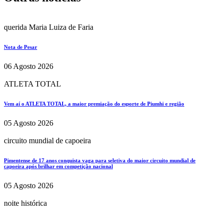
querida Maria Luiza de Faria
Nota de Pesar
06 Agosto 2026
ATLETA TOTAL
Vem aí o ATLETA TOTAL, a maior premiação do esporte de Piumhi e região
05 Agosto 2026
circuito mundial de capoeira
Pimentense de 17 anos conquista vaga para seletiva do maior circuito mundial de
capoeira após brilhar em competição nacional
05 Agosto 2026
noite histórica