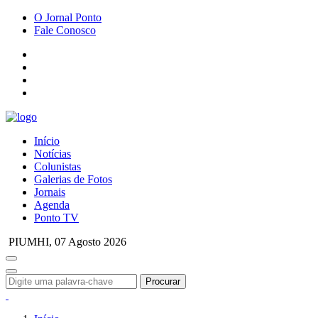
O Jornal Ponto
Fale Conosco
Início
Notícias
Colunistas
Galerias de Fotos
Jornais
Agenda
Ponto TV
PIUMHI,
07 Agosto 2026
Procurar