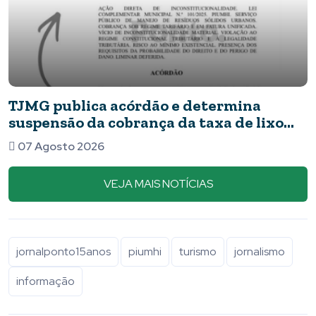
Novos detalhes do caso: cães resgata
apresentavam ferimentos e comida 
barata
07 Agosto 2026
VEJA MAIS NOTÍCIAS
jornalponto15anos
piumhi
turismo
jornalismo
informação