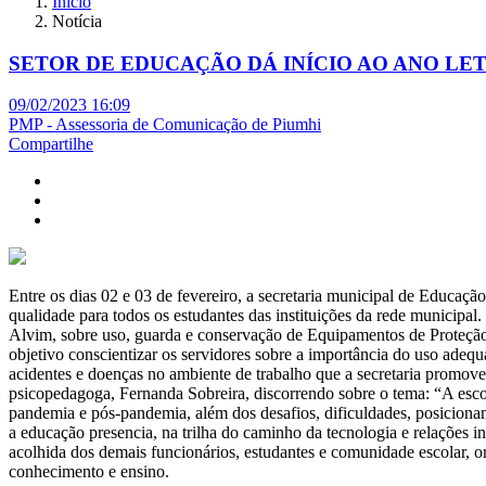
Início
Notícia
SETOR DE EDUCAÇÃO DÁ INÍCIO AO ANO LET
09/02/2023 16:09
PMP - Assessoria de Comunicação de Piumhi
Compartilhe
Entre os dias 02 e 03 de fevereiro, a secretaria municipal de Educaç
qualidade para todos os estudantes das instituições da rede municipal
Alvim, sobre uso, guarda e conservação de Equipamentos de Proteção 
objetivo conscientizar os servidores sobre a importância do uso adeq
acidentes e doenças no ambiente de trabalho que a secretaria promove 
psicopedagoga, Fernanda Sobreira, discorrendo sobre o tema: “A esco
pandemia e pós-pandemia, além dos desafios, dificuldades, posicion
a educação presencia, na trilha do caminho da tecnologia e relações in
acolhida dos demais funcionários, estudantes e comunidade escolar, 
conhecimento e ensino.