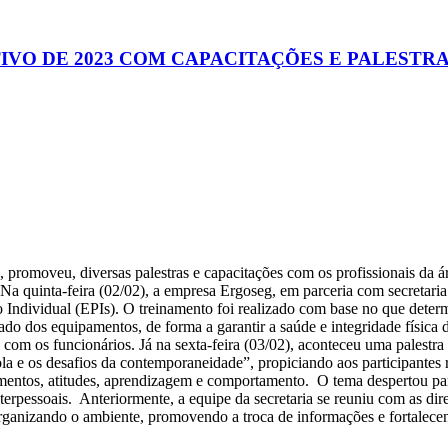
IVO DE 2023 COM CAPACITAÇÕES E PALESTR
ão, promoveu, diversas palestras e capacitações com os profissionais d
. Na quinta-feira (02/02), a empresa Ergoseg, em parceria com secretari
Individual (EPIs). O treinamento foi realizado com base no que deter
uado dos equipamentos, de forma a garantir a saúde e integridade física
com os funcionários. Já na sexta-feira (03/02), aconteceu uma palestra 
la e os desafios da contemporaneidade”, propiciando aos participantes 
amentos, atitudes, aprendizagem e comportamento. O tema despertou p
terpessoais. Anteriormente, a equipe da secretaria se reuniu com as dir
organizando o ambiente, promovendo a troca de informações e fortalece