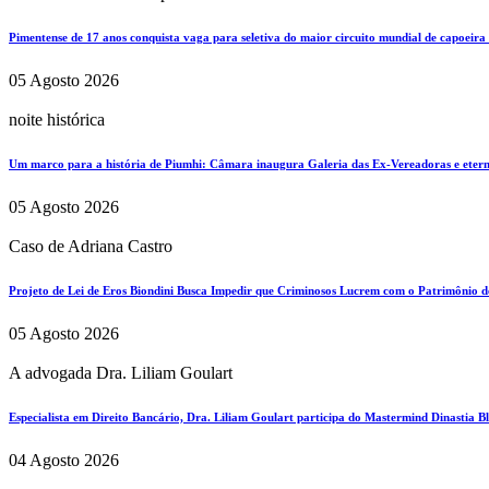
Pimentense de 17 anos conquista vaga para seletiva do maior circuito mundial de capoeira
05 Agosto 2026
noite histórica
Um marco para a história de Piumhi: Câmara inaugura Galeria das Ex-Vereadoras e eterni
05 Agosto 2026
Caso de Adriana Castro
Projeto de Lei de Eros Biondini Busca Impedir que Criminosos Lucrem com o Patrimônio d
05 Agosto 2026
A advogada Dra. Liliam Goulart
Especialista em Direito Bancário, Dra. Liliam Goulart participa do Mastermind Dinastia Bla
04 Agosto 2026