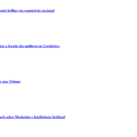
 após brilhar em competição nacional
za o legado das mulheres no Legislativo
e suas Vítimas
ck sobre Marketing e Inteligência Artificial