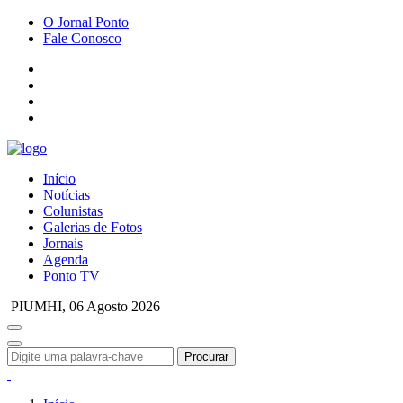
O Jornal Ponto
Fale Conosco
Início
Notícias
Colunistas
Galerias de Fotos
Jornais
Agenda
Ponto TV
PIUMHI,
06 Agosto 2026
Procurar