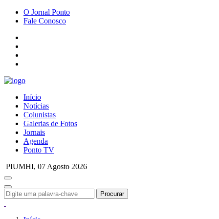
O Jornal Ponto
Fale Conosco
Início
Notícias
Colunistas
Galerias de Fotos
Jornais
Agenda
Ponto TV
PIUMHI,
07 Agosto 2026
Procurar