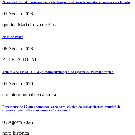
Novos detalhes do caso: cães resgatados apresentavam ferimentos e comida com barata
07 Agosto 2026
querida Maria Luiza de Faria
Nota de Pesar
06 Agosto 2026
ATLETA TOTAL
Vem aí o ATLETA TOTAL, a maior premiação do esporte de Piumhi e região
05 Agosto 2026
circuito mundial de capoeira
Pimentense de 17 anos conquista vaga para seletiva do maior circuito mundial de
capoeira após brilhar em competição nacional
05 Agosto 2026
noite histórica