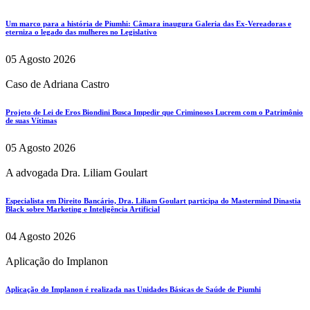
Um marco para a história de Piumhi: Câmara inaugura Galeria das Ex-Vereadoras e
eterniza o legado das mulheres no Legislativo
05 Agosto 2026
Caso de Adriana Castro
Projeto de Lei de Eros Biondini Busca Impedir que Criminosos Lucrem com o Patrimônio
de suas Vítimas
05 Agosto 2026
A advogada Dra. Liliam Goulart
Especialista em Direito Bancário, Dra. Liliam Goulart participa do Mastermind Dinastia
Black sobre Marketing e Inteligência Artificial
04 Agosto 2026
Aplicação do Implanon
Aplicação do Implanon é realizada nas Unidades Básicas de Saúde de Piumhi