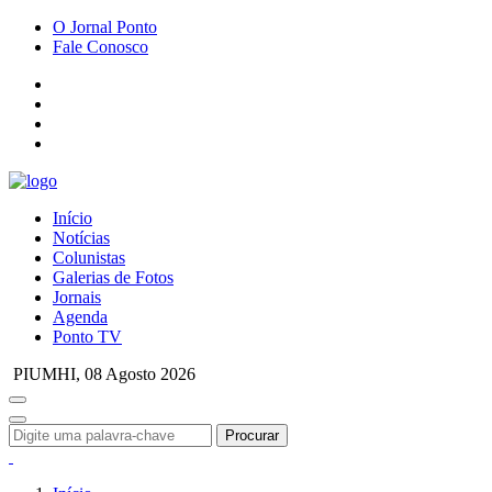
O Jornal Ponto
Fale Conosco
Início
Notícias
Colunistas
Galerias de Fotos
Jornais
Agenda
Ponto TV
PIUMHI,
08 Agosto 2026
Procurar