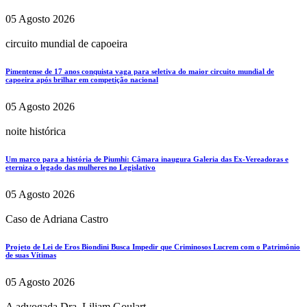
05 Agosto 2026
circuito mundial de capoeira
Pimentense de 17 anos conquista vaga para seletiva do maior circuito mundial de
capoeira após brilhar em competição nacional
05 Agosto 2026
noite histórica
Um marco para a história de Piumhi: Câmara inaugura Galeria das Ex-Vereadoras e
eterniza o legado das mulheres no Legislativo
05 Agosto 2026
Caso de Adriana Castro
Projeto de Lei de Eros Biondini Busca Impedir que Criminosos Lucrem com o Patrimônio
de suas Vítimas
05 Agosto 2026
A advogada Dra. Liliam Goulart