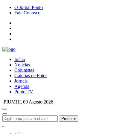
O Jornal Ponto
Fale Conosco
Início
Notícias
Colunistas
Galerias de Fotos
Jornais
Agenda
Ponto TV
PIUMHI,
09 Agosto 2026
Procurar