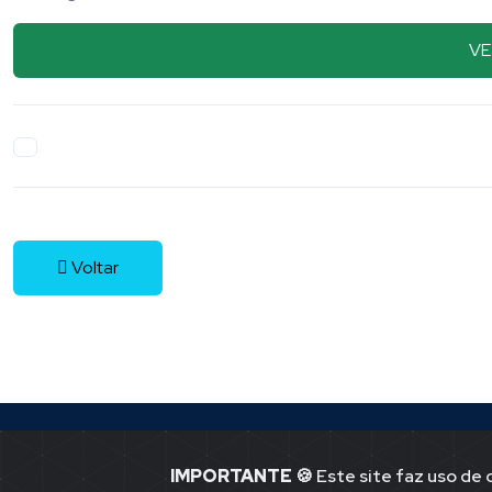
VE
Voltar
IMPORTANTE
🍪 Este site faz uso de
Jornal Ponto -1