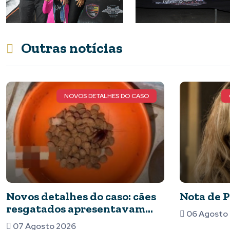
Outras notícias
QUERIDA MARIA LUIZA DE FARIA
Nota de Pesar
Vem aí o
maior pr
06 Agosto 2026
de Piumhi
05 Agosto