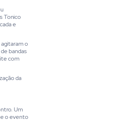
iu
es Tonico
icada e
 agitaram o
s de bandas
oite com
ização da
ontro. Um
ue o evento