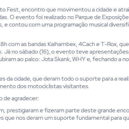
Moto Fest, encontro que movimentou a cidade e atra
odas. O evento foi realizado no Parque de Exposiçõ
s, e contou com uma programação musical diversif
as 18h com as bandas Kalhambex, 4Cach e T-Rox, que
k. Já no sábado (16), o evento teve apresentaçõe
 subiram ao palco: Jota Skank, WHY e, fechando a n
s da cidade, que deram todo o suporte para a real
mento dos motociclistas visitantes.
o de agradecer:
 prestigiaram e fizeram parte deste grande enc
s que nos deram um suporte fundamental para q