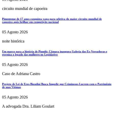
circuito mundial de capoeira
Pimentense de 17 anos conquista vaga para seletiva do maior circuito mundial de
capoeira após brilhar em competição nacional
05 Agosto 2026
noite histórica
Um marco para a história de Piumhi: Câmara inaugura Galeria das Ex-Vereadoras e
eterniza o legado das mulheres no Legislativo
05 Agosto 2026
Caso de Adriana Castro
Projeto de Lei de Eros Biondini Busca Impedir que Criminosos Lucrem com o Patrimônio
de suas Vítimas
05 Agosto 2026
A advogada Dra. Liliam Goulart