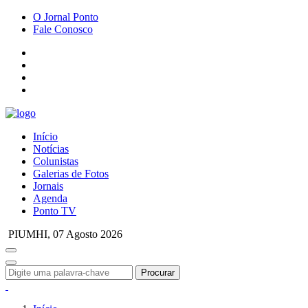
O Jornal Ponto
Fale Conosco
Início
Notícias
Colunistas
Galerias de Fotos
Jornais
Agenda
Ponto TV
PIUMHI,
07 Agosto 2026
Procurar