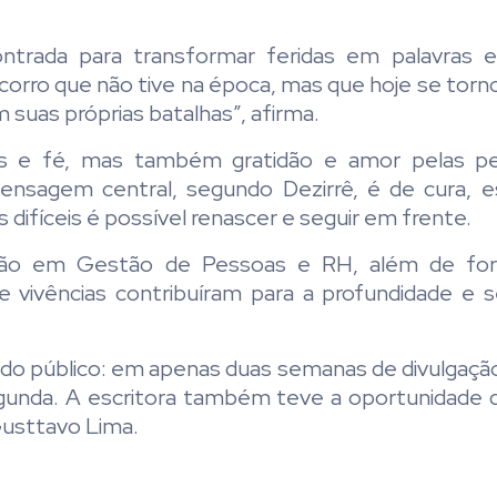
ntrada para transformar feridas em palavras e
 socorro que não tive na época, mas que hoje se to
m suas próprias batalhas”, afirma.
es e fé, mas também gratidão e amor pelas p
nsagem central, segundo Dezirrê, é de cura, e
fíceis é possível renascer e seguir em frente.
ação em Gestão de Pessoas e RH, além de f
e vivências contribuíram para a profundidade e se
do público: em apenas duas semanas de divulgação,
egunda. A escritora também teve a oportunidade 
Gusttavo Lima.