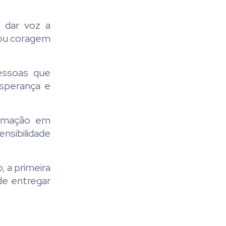
 dar voz a
rnou coragem
essoas que
sperança e
ormação em
nsibilidade
 a primeira
de entregar