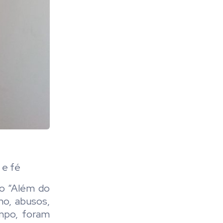
 e fé
ado “Além do
mo, abusos,
empo, foram