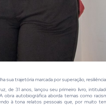
ha sua trajetória marcada por superação, resiliência
uz, de 31 anos, lançou seu primeiro livro, intitul
 A obra autobiográfica aborda temas como racis
razendo à tona relatos pessoais que, por muito t