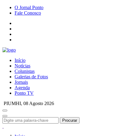
O Jornal Ponto
Fale Conosco
Início
Notícias
Colunistas
Galerias de Fotos
Jornais
Agenda
Ponto TV
PIUMHI,
08 Agosto 2026
Procurar