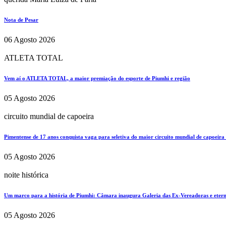
Nota de Pesar
06 Agosto 2026
ATLETA TOTAL
Vem aí o ATLETA TOTAL, a maior premiação do esporte de Piumhi e região
05 Agosto 2026
circuito mundial de capoeira
Pimentense de 17 anos conquista vaga para seletiva do maior circuito mundial de capoeira
05 Agosto 2026
noite histórica
Um marco para a história de Piumhi: Câmara inaugura Galeria das Ex-Vereadoras e eterni
05 Agosto 2026