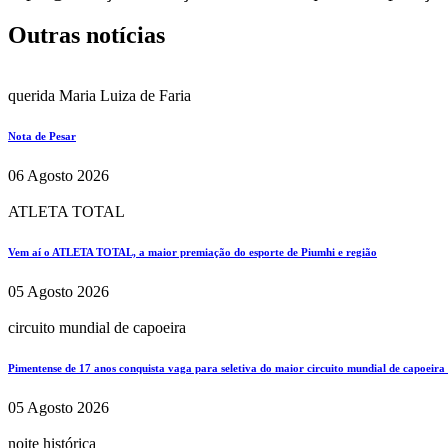
Outras notícias
querida Maria Luiza de Faria
Nota de Pesar
06 Agosto 2026
ATLETA TOTAL
Vem aí o ATLETA TOTAL, a maior premiação do esporte de Piumhi e região
05 Agosto 2026
circuito mundial de capoeira
Pimentense de 17 anos conquista vaga para seletiva do maior circuito mundial de capoeira
05 Agosto 2026
noite histórica