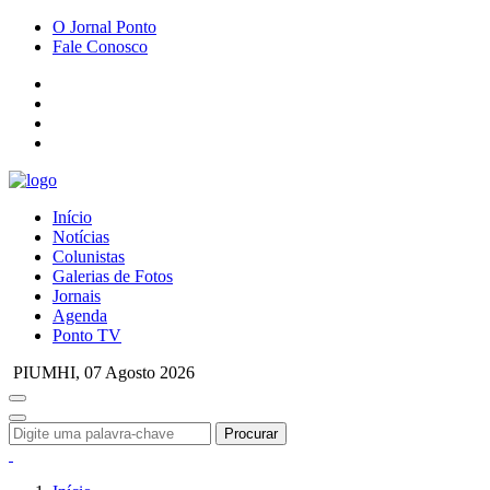
O Jornal Ponto
Fale Conosco
Início
Notícias
Colunistas
Galerias de Fotos
Jornais
Agenda
Ponto TV
PIUMHI,
07 Agosto 2026
Procurar