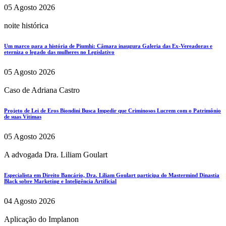
05 Agosto 2026
noite histórica
Um marco para a história de Piumhi: Câmara inaugura Galeria das Ex-Vereadoras e
eterniza o legado das mulheres no Legislativo
05 Agosto 2026
Caso de Adriana Castro
Projeto de Lei de Eros Biondini Busca Impedir que Criminosos Lucrem com o Patrimônio
de suas Vítimas
05 Agosto 2026
A advogada Dra. Liliam Goulart
Especialista em Direito Bancário, Dra. Liliam Goulart participa do Mastermind Dinastia
Black sobre Marketing e Inteligência Artificial
04 Agosto 2026
Aplicação do Implanon