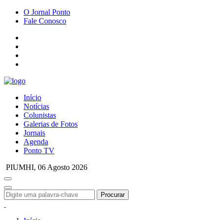
O Jornal Ponto
Fale Conosco
Início
Notícias
Colunistas
Galerias de Fotos
Jornais
Agenda
Ponto TV
PIUMHI,
06 Agosto 2026
Procurar