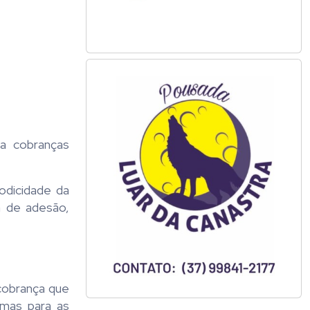
a cobranças
odicidade da
a de adesão,
cobrança que
rmas para as