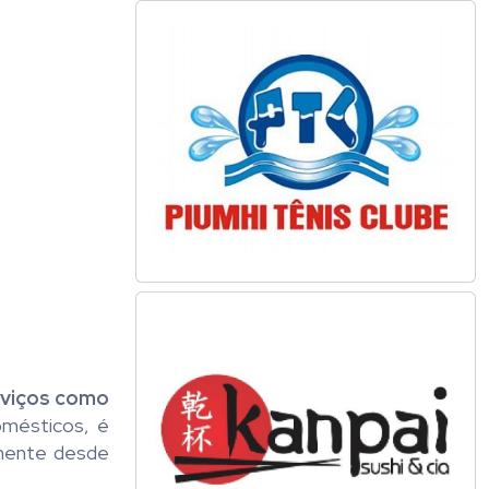
rviços como
omésticos, é
amente desde