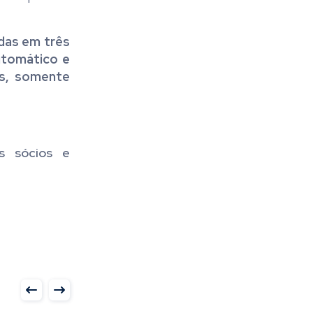
das em três
automático e
as, somente
os sócios e