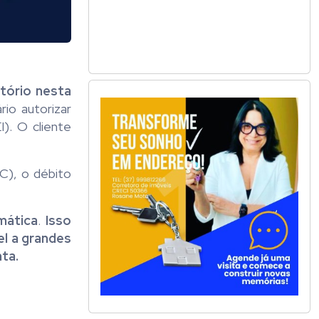
tório nesta
io autorizar
). O cliente
C), o débito
mática
.
Isso
el a grandes
ta.