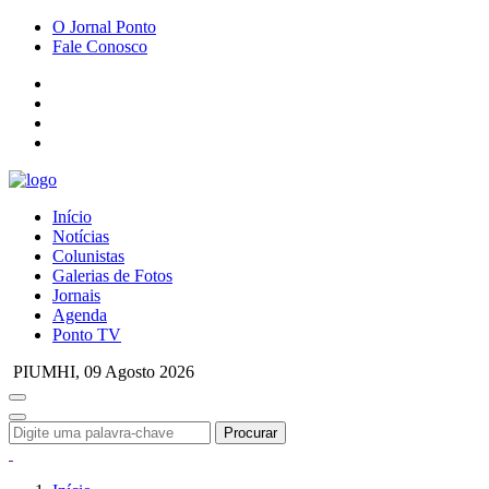
O Jornal Ponto
Fale Conosco
Início
Notícias
Colunistas
Galerias de Fotos
Jornais
Agenda
Ponto TV
PIUMHI,
09 Agosto 2026
Procurar