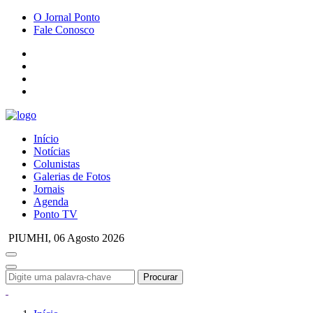
O Jornal Ponto
Fale Conosco
Início
Notícias
Colunistas
Galerias de Fotos
Jornais
Agenda
Ponto TV
PIUMHI,
06 Agosto 2026
Procurar