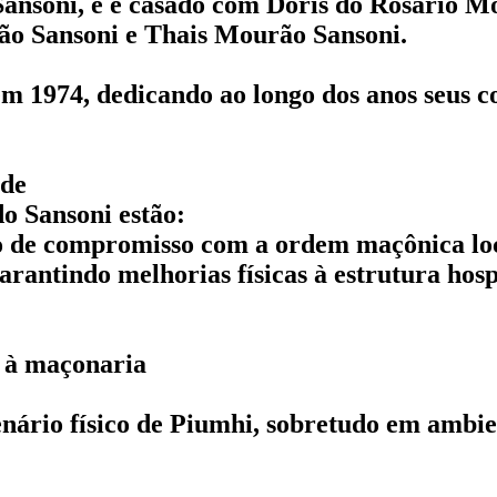
 Sansoni, e é casado com Dóris do Rosário 
o Sansoni e Thais Mourão Sansoni.
 1974, dedicando ao longo dos anos seus c
ade
o Sansoni estão:
lo de compromisso com a ordem maçônica lo
arantindo melhorias físicas à estrutura hosp
o à maçonaria
ário físico de Piumhi, sobretudo em ambient