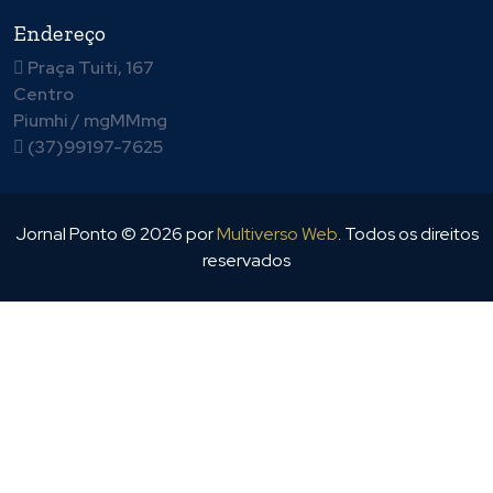
Endereço
Praça Tuiti, 167
Centro
Piumhi / mgMMmg
(37)99197-7625
Jornal Ponto ©
2026
por
Multiverso Web
. Todos os direitos
reservados