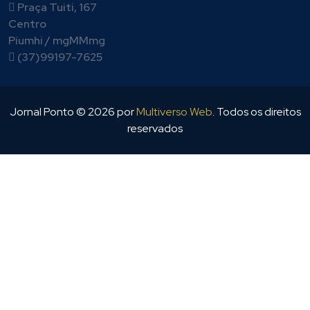
Praça Tuiti, 167
Centro
Piumhi / mgMMmg
(37)99197-7625
Jornal Ponto ©
2026
por
Multiverso Web
. Todos os direitos
reservados