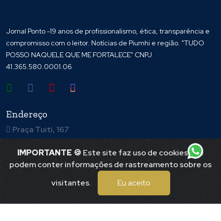
Jornal Ponto -19 anos de profissionalismo, ética, transparência e
compromisso com o leitor. Notícias de Piumhi e região. "TUDO
POSSO NAQUELE QUE ME FORTALECE" CNPJ
41.365.580.0001.06
Endereço
Praça Tuiti, 167
Centro
IMPORTANTE
🍪 Este site faz uso de cookies que
Piumhi / mgMMmg
podem conter informações de rastreamento sobre os
(37)99197-7625
visitantes.
Eu aceito
Jornal Ponto ©
2026
por
Multiverso Web
. Todos os direitos
reservados