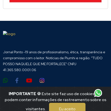
Jornal Ponto -19 anos de profissionalismo, ética, transparência e
compromisso com o leitor. Notícias de Piumhi e região. "TUDO
POSSO NAQUELE QUE ME FORTALECE" CNPJ
41.365.580.0001.06
Endereço
IMPORTANTE
🍪 Este site faz uso de cookies que
podem conter informações de rastreamento sobre os
Praça Tuiti, 167
Centro
visitantes.
Eu aceito