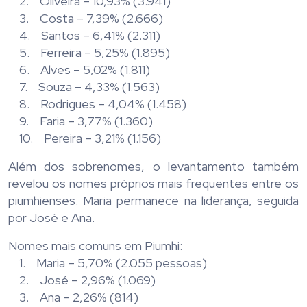
2. Oliveira – 10,93% (3.941)
3. Costa – 7,39% (2.666)
4. Santos – 6,41% (2.311)
5. Ferreira – 5,25% (1.895)
6. Alves – 5,02% (1.811)
7. Souza – 4,33% (1.563)
8. Rodrigues – 4,04% (1.458)
9. Faria – 3,77% (1.360)
10. Pereira – 3,21% (1.156)
Além dos sobrenomes, o levantamento também
revelou os nomes próprios mais frequentes entre os
piumhienses. Maria permanece na liderança, seguida
por José e Ana.
Nomes mais comuns em Piumhi:
1. Maria – 5,70% (2.055 pessoas)
2. José – 2,96% (1.069)
3. Ana – 2,26% (814)