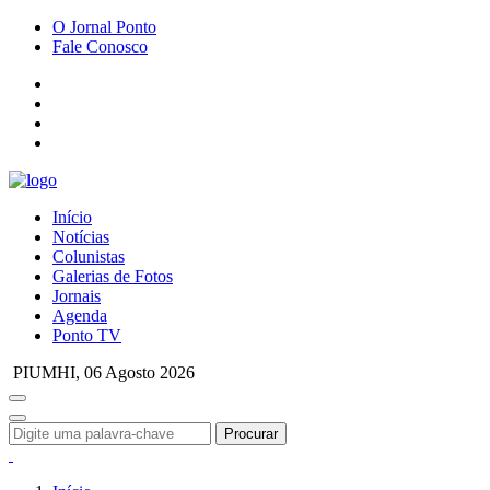
O Jornal Ponto
Fale Conosco
Início
Notícias
Colunistas
Galerias de Fotos
Jornais
Agenda
Ponto TV
PIUMHI,
06 Agosto 2026
Procurar