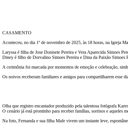
CASAMENTO
Aconteceu, no dia 1º de novembro de 2025, às 18 horas, na Igreja Ma
Laryssa é filha de Jose Donisete Pereira e Vera Aparecida Simoes Pere
Diney é filho de Dorvalino Simoes Pereira e Dina da Paixão Simoes P
A cerimônia foi marcada por momentos de emoção e celebração, simbo
Os noivos receberam familiares e amigos para compartilharem esse dia
Olha que registro encantador produzido pela talentosa fotógrafa Kare
O cenário já está prontinho para receber famílias, sorrisos e aqueles
Na foto, Fernanda e sua filha Mafe vivem um instante leve, espontâ