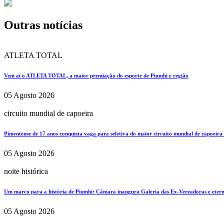
Outras notícias
ATLETA TOTAL
Vem aí o ATLETA TOTAL, a maior premiação do esporte de Piumhi e região
05 Agosto 2026
circuito mundial de capoeira
Pimentense de 17 anos conquista vaga para seletiva do maior circuito mundial de capoeira
05 Agosto 2026
noite histórica
Um marco para a história de Piumhi: Câmara inaugura Galeria das Ex-Vereadoras e eterni
05 Agosto 2026