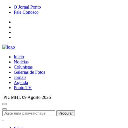
O Jornal Ponto
Fale Conosco
Início
Notícias
Colunistas
Galerias de Fotos
Jornais
Agenda
Ponto TV
PIUMHI,
09 Agosto 2026
Procurar