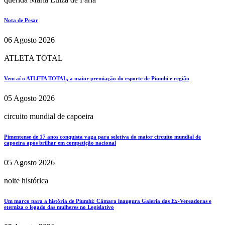
Nota de Pesar
06 Agosto 2026
ATLETA TOTAL
Vem aí o ATLETA TOTAL, a maior premiação do esporte de Piumhi e região
05 Agosto 2026
circuito mundial de capoeira
Pimentense de 17 anos conquista vaga para seletiva do maior circuito mundial de
capoeira após brilhar em competição nacional
05 Agosto 2026
noite histórica
Um marco para a história de Piumhi: Câmara inaugura Galeria das Ex-Vereadoras e
eterniza o legado das mulheres no Legislativo