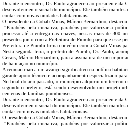
Durante o encontro, Dr. Paulo agradeceu ao presidente da C
desenvolvimento social do município. Ele também manifesto
contar com novas unidades habitacionais.
O presidente da Cohab Minas, Márcio Bernardino, destacou a
“Parabéns pela iniciativa, parabéns por valorizar a polí
processo até a entrega das chaves, nessas mais de 300 u
presentes junto com a Prefeitura de Piumhi para que esse pr
Prefeitura de Piumhi firma convênio com a Cohab Minas par
Nesta segunda-feira, o prefeito de Piumhi, Dr. Paulo, ac
Gerais, Márcio Bernardino, para a assinatura de um importan
de habitação no município.
A reunião marca um avanço significativo na política habita
garante apoio técnico e acompanhamento especializado para 
No final do ano passado, o município adquiriu um terreno c
segundo o prefeito, está sendo desenvolvido um projeto urb
centenas de famílias piumhienses.
Durante o encontro, Dr. Paulo agradeceu ao presidente da C
desenvolvimento social do município. Ele também manifesto
contar com novas unidades habitacionais.
O presidente da Cohab Minas, Márcio Bernardino, destacou a
“Parabéns pela iniciativa, parabéns por valorizar a polí