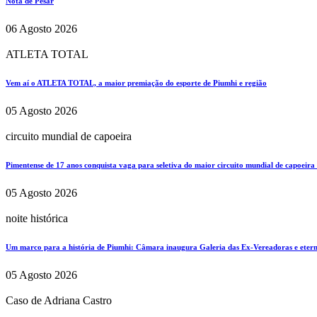
Nota de Pesar
06 Agosto 2026
ATLETA TOTAL
Vem aí o ATLETA TOTAL, a maior premiação do esporte de Piumhi e região
05 Agosto 2026
circuito mundial de capoeira
Pimentense de 17 anos conquista vaga para seletiva do maior circuito mundial de capoeira
05 Agosto 2026
noite histórica
Um marco para a história de Piumhi: Câmara inaugura Galeria das Ex-Vereadoras e eterni
05 Agosto 2026
Caso de Adriana Castro