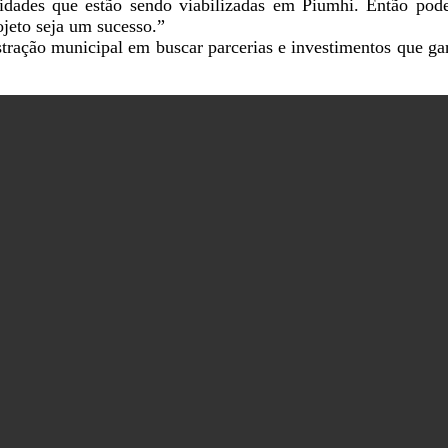
nidades que estão sendo viabilizadas em Piumhi. Então po
ojeto seja um sucesso.”
tração municipal em buscar parcerias e investimentos que g