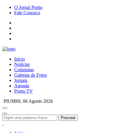
O Jornal Ponto
Fale Conosco
Início
Notícias
Colunistas
Galerias de Fotos
Jornais
Agenda
Ponto TV
PIUMHI,
06 Agosto 2026
Procurar