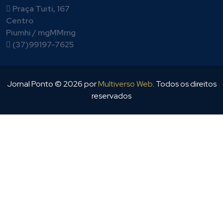
Praça Tuiti, 167
Centro
Piumhi / mgMMmg
(37)99197-7625
Jornal Ponto ©
2026
por
Multiverso Web
. Todos os direitos
reservados