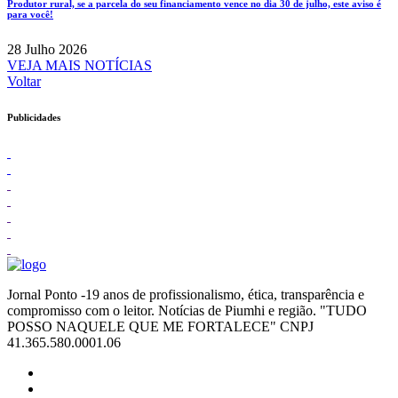
Produtor rural, se a parcela do seu financiamento vence no dia 30 de julho, este aviso é
para você!
28 Julho 2026
VEJA MAIS NOTÍCIAS
Voltar
Publicidades
Jornal Ponto -19 anos de profissionalismo, ética, transparência e
compromisso com o leitor. Notícias de Piumhi e região. "TUDO
POSSO NAQUELE QUE ME FORTALECE" CNPJ
41.365.580.0001.06