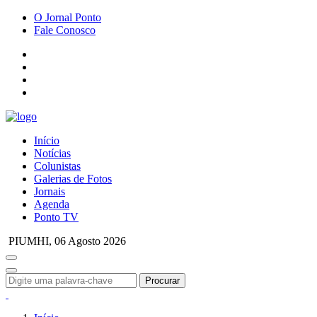
O Jornal Ponto
Fale Conosco
Início
Notícias
Colunistas
Galerias de Fotos
Jornais
Agenda
Ponto TV
PIUMHI,
06 Agosto 2026
Procurar