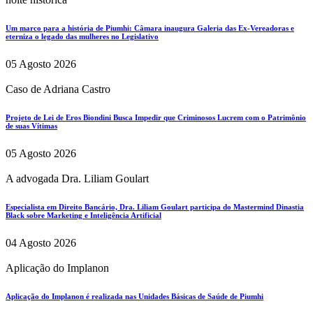
Um marco para a história de Piumhi: Câmara inaugura Galeria das Ex-Vereadoras e
eterniza o legado das mulheres no Legislativo
05 Agosto 2026
Caso de Adriana Castro
Projeto de Lei de Eros Biondini Busca Impedir que Criminosos Lucrem com o Patrimônio
de suas Vítimas
05 Agosto 2026
A advogada Dra. Liliam Goulart
Especialista em Direito Bancário, Dra. Liliam Goulart participa do Mastermind Dinastia
Black sobre Marketing e Inteligência Artificial
04 Agosto 2026
Aplicação do Implanon
Aplicação do Implanon é realizada nas Unidades Básicas de Saúde de Piumhi