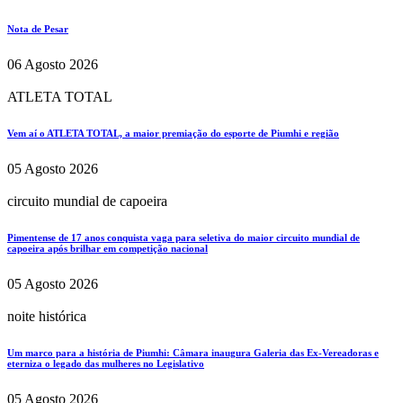
Nota de Pesar
06 Agosto 2026
ATLETA TOTAL
Vem aí o ATLETA TOTAL, a maior premiação do esporte de Piumhi e região
05 Agosto 2026
circuito mundial de capoeira
Pimentense de 17 anos conquista vaga para seletiva do maior circuito mundial de
capoeira após brilhar em competição nacional
05 Agosto 2026
noite histórica
Um marco para a história de Piumhi: Câmara inaugura Galeria das Ex-Vereadoras e
eterniza o legado das mulheres no Legislativo
05 Agosto 2026