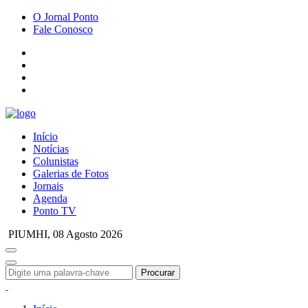
O Jornal Ponto
Fale Conosco
Início
Notícias
Colunistas
Galerias de Fotos
Jornais
Agenda
Ponto TV
PIUMHI,
08 Agosto 2026
Procurar