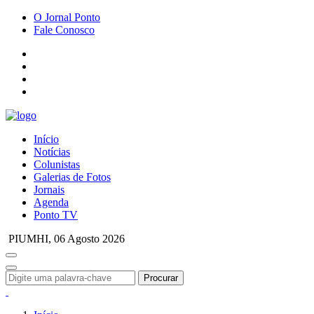
O Jornal Ponto
Fale Conosco
Início
Notícias
Colunistas
Galerias de Fotos
Jornais
Agenda
Ponto TV
PIUMHI,
06 Agosto 2026
Procurar