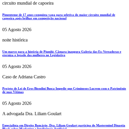
circuito mundial de capoeira
Pimentense de 17 anos conquista vaga para seletiva do maior circuito mundial de
capoeira após brilhar em competição nacional
05 Agosto 2026
noite histórica
Um marco para a história de Piumhi: Câmara inaugura Galeria das Ex-Vereadoras e
eterniza o legado das mulheres no Legislativo
05 Agosto 2026
Caso de Adriana Castro
Projeto de Lei de Eros Biondini Busca Impedir que Criminosos Lucrem com o Patrimônio
de suas Vítimas
05 Agosto 2026
A advogada Dra. Liliam Goulart
Especialista em Direito Bancário, Dra. Liliam Goulart participa do Mastermind Dinastia
Black sobre Marketing e Inteligência Artificial