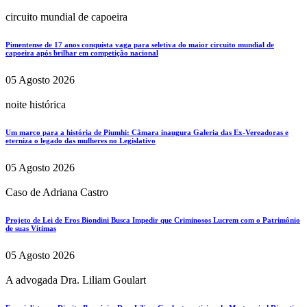
circuito mundial de capoeira
Pimentense de 17 anos conquista vaga para seletiva do maior circuito mundial de
capoeira após brilhar em competição nacional
05 Agosto 2026
noite histórica
Um marco para a história de Piumhi: Câmara inaugura Galeria das Ex-Vereadoras e
eterniza o legado das mulheres no Legislativo
05 Agosto 2026
Caso de Adriana Castro
Projeto de Lei de Eros Biondini Busca Impedir que Criminosos Lucrem com o Patrimônio
de suas Vítimas
05 Agosto 2026
A advogada Dra. Liliam Goulart