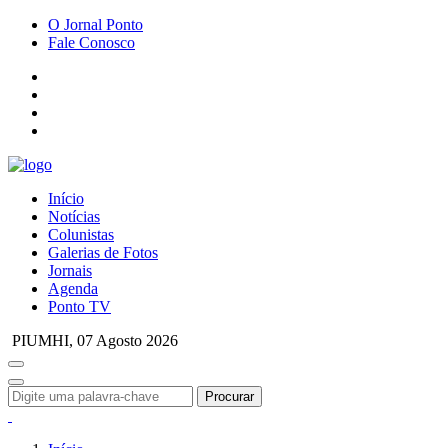
O Jornal Ponto
Fale Conosco
Início
Notícias
Colunistas
Galerias de Fotos
Jornais
Agenda
Ponto TV
PIUMHI,
07 Agosto 2026
Procurar