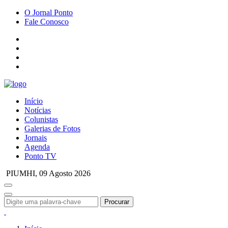
O Jornal Ponto
Fale Conosco
Início
Notícias
Colunistas
Galerias de Fotos
Jornais
Agenda
Ponto TV
PIUMHI,
09 Agosto 2026
Procurar