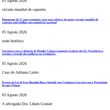
05 Agosto 2026
circuito mundial de capoeira
Pimentense de 17 anos conquista vaga para seletiva do maior circuito mundial de
capoeira após brilhar em competição nacional
05 Agosto 2026
noite histórica
Um marco para a história de Piumhi: Câmara inaugura Galeria das Ex-Vereadoras e
eterniza o legado das mulheres no Legislativo
05 Agosto 2026
Caso de Adriana Castro
Projeto de Lei de Eros Biondini Busca Impedir que Criminosos Lucrem com o Patrimônio
de suas Vítimas
05 Agosto 2026
A advogada Dra. Liliam Goulart