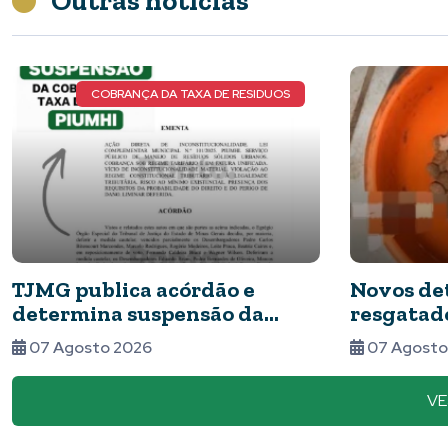
Outras notícias
NOVOS DETALHES DO CASO
Novos detalhes do caso: cães
Nota de
resgatados apresentavam
06 Agos
ferimentos e comida com
07 Agosto 2026
barata
VE