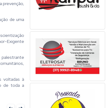
da prevenção,
rução de uma
nscientização
mor-Exigente
 palestrante
comunitários,
s voltadas à
ão de toda a