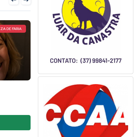
ATLETA TOTAL
CIRCUITO MUNDIAL DE CAPOEIRA
TOTAL, a
Pimentense de 17 anos
o esporte
conquista vaga para seletiv
o
do maior circuito mundial d
05 Agosto 2026
capoeira após brilhar em
competição nacional