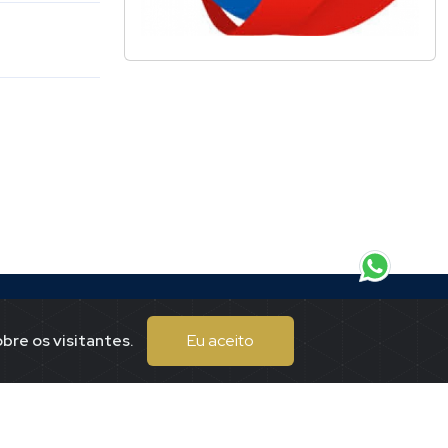
bre os visitantes.
Eu aceito
Endereço
eitor.
Praça Tuiti, 167
Centro
Piumhi / mgMMmg