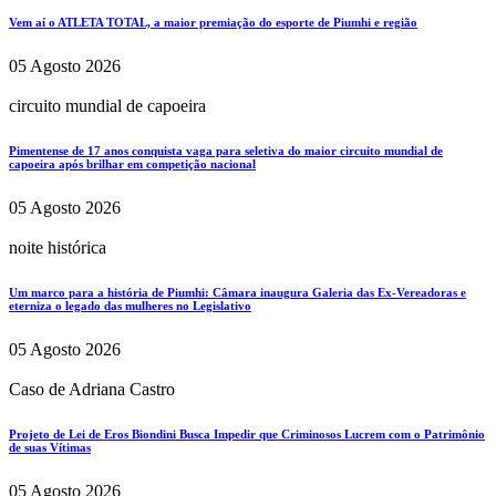
Vem aí o ATLETA TOTAL, a maior premiação do esporte de Piumhi e região
05 Agosto 2026
circuito mundial de capoeira
Pimentense de 17 anos conquista vaga para seletiva do maior circuito mundial de
capoeira após brilhar em competição nacional
05 Agosto 2026
noite histórica
Um marco para a história de Piumhi: Câmara inaugura Galeria das Ex-Vereadoras e
eterniza o legado das mulheres no Legislativo
05 Agosto 2026
Caso de Adriana Castro
Projeto de Lei de Eros Biondini Busca Impedir que Criminosos Lucrem com o Patrimônio
de suas Vítimas
05 Agosto 2026