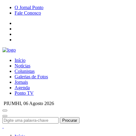
O Jornal Ponto
Fale Conosco
Início
Notícias
Colunistas
Galerias de Fotos
Jornais
Agenda
Ponto TV
PIUMHI,
06 Agosto 2026
Procurar