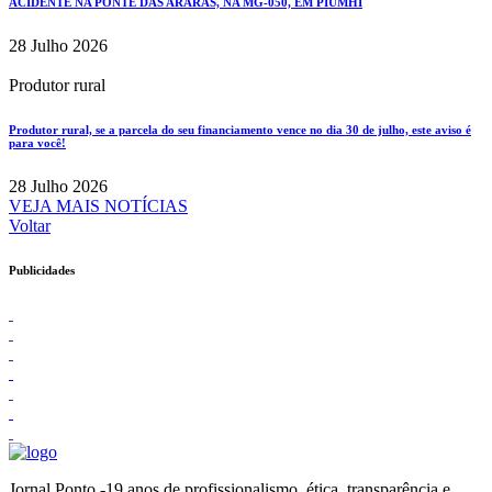
ACIDENTE NA PONTE DAS ARARAS, NA MG-050, EM PIUMHI
28 Julho 2026
Produtor rural
Produtor rural, se a parcela do seu financiamento vence no dia 30 de julho, este aviso é
para você!
28 Julho 2026
VEJA MAIS NOTÍCIAS
Voltar
Publicidades
Jornal Ponto -19 anos de profissionalismo, ética, transparência e