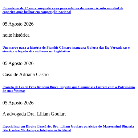
Pimentense de 17 anos conquista vaga para seletiva do maior circuito mundial de
capoeira após brilhar em competição nacional
05 Agosto 2026
noite histórica
Um marco para a história de Piumhi: Câmara inaugura Galeria das Ex-Vereadoras e
eterniza o legado das mulheres no Legislativo
05 Agosto 2026
Caso de Adriana Castro
Projeto de Lei de Eros Biondini Busca Impedir que Criminosos Lucrem com o Patrimônio
de suas Vítimas
05 Agosto 2026
A advogada Dra. Liliam Goulart
Especialista em Direito Bancário, Dra. Liliam Goulart participa do Mastermind Dinastia
Black sobre Marketing e Inteligência Artificial