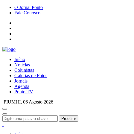
O Jornal Ponto
Fale Conosco
Início
Notícias
Colunistas
Galerias de Fotos
Jornais
Agenda
Ponto TV
PIUMHI,
06 Agosto 2026
Procurar