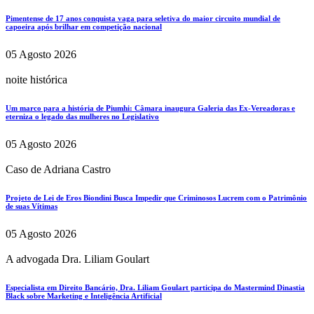
Pimentense de 17 anos conquista vaga para seletiva do maior circuito mundial de
capoeira após brilhar em competição nacional
05 Agosto 2026
noite histórica
Um marco para a história de Piumhi: Câmara inaugura Galeria das Ex-Vereadoras e
eterniza o legado das mulheres no Legislativo
05 Agosto 2026
Caso de Adriana Castro
Projeto de Lei de Eros Biondini Busca Impedir que Criminosos Lucrem com o Patrimônio
de suas Vítimas
05 Agosto 2026
A advogada Dra. Liliam Goulart
Especialista em Direito Bancário, Dra. Liliam Goulart participa do Mastermind Dinastia
Black sobre Marketing e Inteligência Artificial