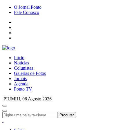
O Jornal Ponto
Fale Conosco
Início
Notícias
Colunistas
Galerias de Fotos
Jornais
Agenda
Ponto TV
PIUMHI,
06 Agosto 2026
Procurar