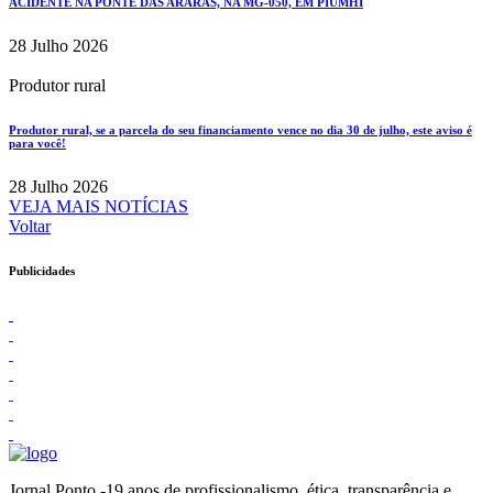
ACIDENTE NA PONTE DAS ARARAS, NA MG-050, EM PIUMHI
28 Julho 2026
Produtor rural
Produtor rural, se a parcela do seu financiamento vence no dia 30 de julho, este aviso é
para você!
28 Julho 2026
VEJA MAIS NOTÍCIAS
Voltar
Publicidades
Jornal Ponto -19 anos de profissionalismo, ética, transparência e