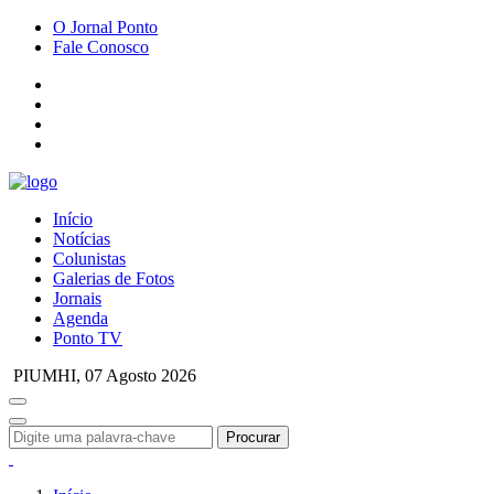
O Jornal Ponto
Fale Conosco
Início
Notícias
Colunistas
Galerias de Fotos
Jornais
Agenda
Ponto TV
PIUMHI,
07 Agosto 2026
Procurar