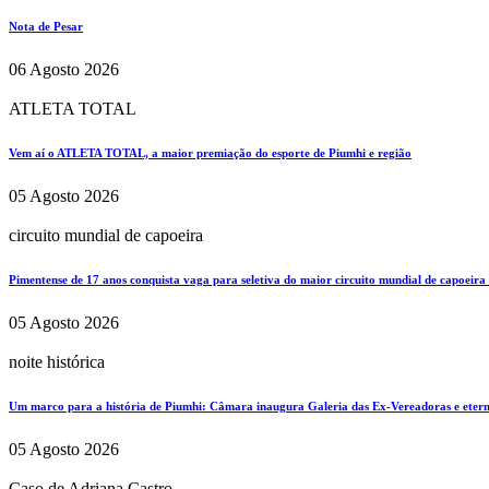
Nota de Pesar
06 Agosto 2026
ATLETA TOTAL
Vem aí o ATLETA TOTAL, a maior premiação do esporte de Piumhi e região
05 Agosto 2026
circuito mundial de capoeira
Pimentense de 17 anos conquista vaga para seletiva do maior circuito mundial de capoeira
05 Agosto 2026
noite histórica
Um marco para a história de Piumhi: Câmara inaugura Galeria das Ex-Vereadoras e eterni
05 Agosto 2026
Caso de Adriana Castro