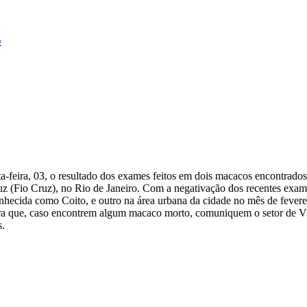
o
a-feira, 03, o resultado dos exames feitos em dois macacos encontrado
uz (Fio Cruz), no Rio de Janeiro. Com a negativação dos recentes ex
hecida como Coito, e outro na área urbana da cidade no mês de fevere
ara que, caso encontrem algum macaco morto, comuniquem o setor de Vi
os.