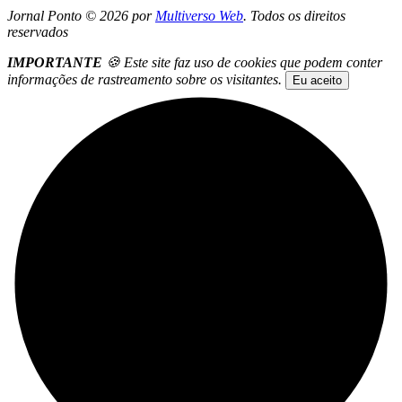
Jornal Ponto ©
2026
por
Multiverso Web
. Todos os direitos
reservados
IMPORTANTE
🍪 Este site faz uso de cookies que podem conter
informações de rastreamento sobre os visitantes.
Eu aceito