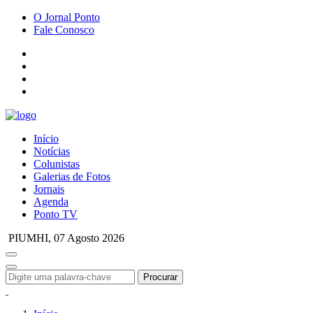
O Jornal Ponto
Fale Conosco
Início
Notícias
Colunistas
Galerias de Fotos
Jornais
Agenda
Ponto TV
PIUMHI,
07 Agosto 2026
Procurar