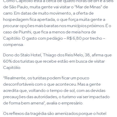
Como Capitólio está a cerca de quatro horas de BH e a seis
de São Paulo, muita gente vai visitar o “Mar de Minas” de
carro. Em datas de muito movimento, a oferta de
hospedagem fica apertada, o que força muita gente a
procurar opções mais baratas nos municípios próximos. É o
caso de Piumhi, que fica a menos de meia hora de
Capitólio. O gasto com pedágio – R$ 6,80 por trecho –
compensa.
Dono do Stalo Hotel, Thiago dos Reis Melo, 38, afirma que
60% dos turistas que recebe estão em busca de visitar
Capitólio.
“Realmente, os turistas podem ficar um pouco
desconfortáveis com o que aconteceu. Mas a gente
acredita que, voltando o tempo de sol, com as devidas
precauções das autoridades, o turismo vai ser impactado
de forma bem amena”, avalia o empresário.
Os reflexos da tragédia são amenizados porque o hotel