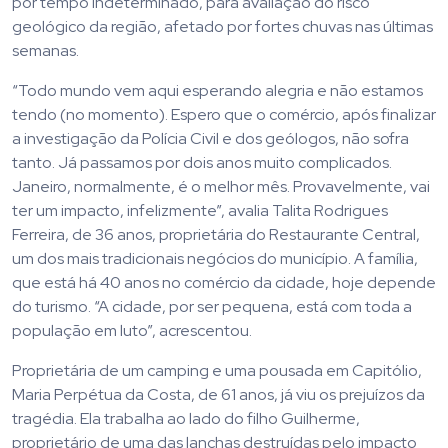
por tempo indeterminado, para avaliação do risco
geológico da região, afetado por fortes chuvas nas últimas
semanas.
“Todo mundo vem aqui esperando alegria e não estamos
tendo (no momento). Espero que o comércio, após finalizar
a investigação da Polícia Civil e dos geólogos, não sofra
tanto. Já passamos por dois anos muito complicados.
Janeiro, normalmente, é o melhor mês. Provavelmente, vai
ter um impacto, infelizmente”, avalia Talita Rodrigues
Ferreira, de 36 anos, proprietária do Restaurante Central,
um dos mais tradicionais negócios do município. A família,
que está há 40 anos no comércio da cidade, hoje depende
do turismo. “A cidade, por ser pequena, está com toda a
população em luto”, acrescentou.
Proprietária de um camping e uma pousada em Capitólio,
Maria Perpétua da Costa, de 61 anos, já viu os prejuízos da
tragédia. Ela trabalha ao lado do filho Guilherme,
proprietário de uma das lanchas destruídas pelo impacto