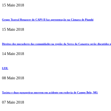
15 Maio 2018
Grupo Teatral Renascer do CAPS II faz apresentação na Câmara de Piumhi
15 Maio 2018
Direitos dos moradores das comunidades na região da Serra da Canastra serão discutido
14 Maio 2018
LEIL
08 Maio 2018
Taxista e duas passageiras morrem em acidente em rodovia de Campo Belo, MG
07 Maio 2018