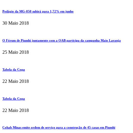
Pedágio da MG-050 subirá para 1,72% em junho
30 Maio 2018
O Fórum de Piumhi juntamente com a OAB participa da campanha Maio Laranja
25 Maio 2018
Tabela da Copa
22 Maio 2018
Tabela da Copa
22 Maio 2018
Cohab Minas emite ordem de serviço para a construção de 45 casas em Piumhi