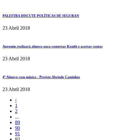
PALESTRA DISCUTE POLÍTICAS DE SEGURAN
23 Abril 2018
Apromip realizará almoço para consertar Kombi e acertar contas
23 Abril 2018
4º Almoço com música - Projeto Abrindo Caminhos
23 Abril 2018
‹
1
2
...
89
90
91
92