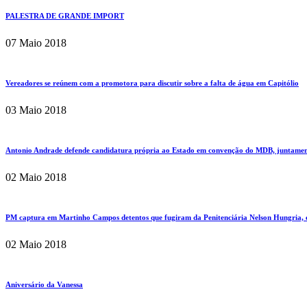
PALESTRA DE GRANDE IMPORT
07 Maio 2018
Vereadores se reúnem com a promotora para discutir sobre a falta de água em Capitólio
03 Maio 2018
Antonio Andrade defende candidatura própria ao Estado em convenção do MDB, juntament
02 Maio 2018
PM captura em Martinho Campos detentos que fugiram da Penitenciária Nelson Hungria
02 Maio 2018
Aniversário da Vanessa