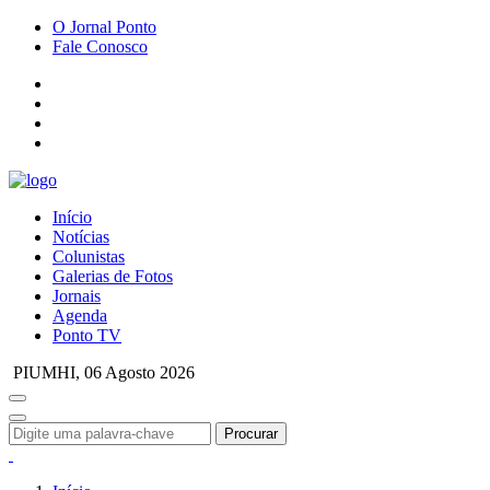
O Jornal Ponto
Fale Conosco
Início
Notícias
Colunistas
Galerias de Fotos
Jornais
Agenda
Ponto TV
PIUMHI,
06 Agosto 2026
Procurar