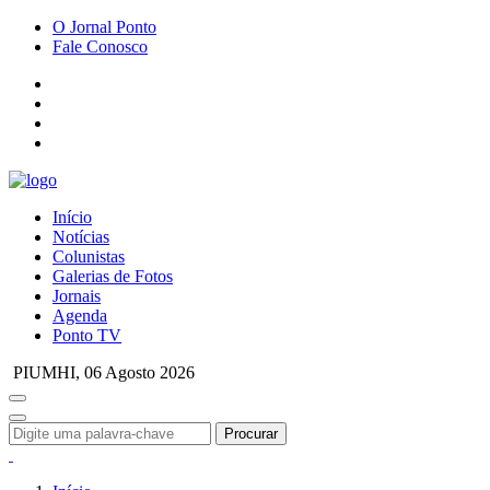
O Jornal Ponto
Fale Conosco
Início
Notícias
Colunistas
Galerias de Fotos
Jornais
Agenda
Ponto TV
PIUMHI,
06 Agosto 2026
Procurar