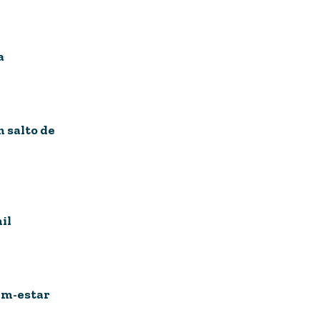
a
 salto de
il
bem-estar