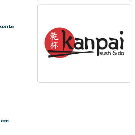
izonte
s em