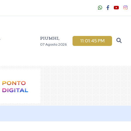
PIUMHI,
V
11:01:46 PM
07 Agosto 2026