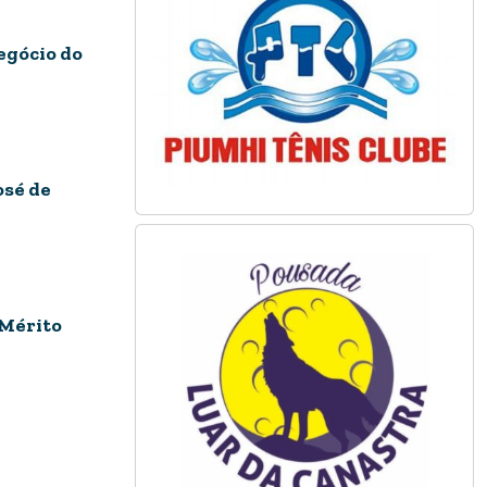
egócio do
osé de
 Mérito