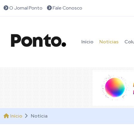
O Jornal Ponto
Fale Conosco
Início
Notícias
Col
Início
Notícia