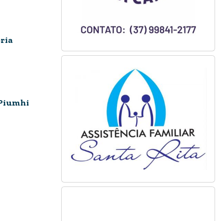
ria
 Piumhi