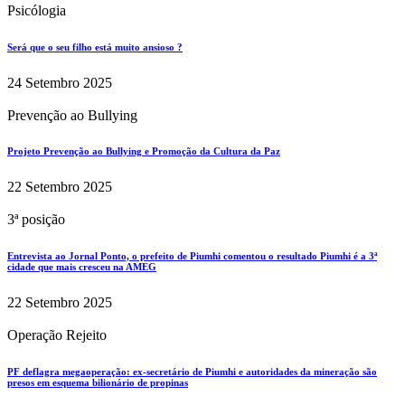
Psicólogia
Será que o seu filho está muito ansioso ?
24 Setembro 2025
Prevenção ao Bullying
Projeto Prevenção ao Bullying e Promoção da Cultura da Paz
22 Setembro 2025
3ª posição
Entrevista ao Jornal Ponto, o prefeito de Piumhi comentou o resultado Piumhi é a 3ª
cidade que mais cresceu na AMEG
22 Setembro 2025
Operação Rejeito
PF deflagra megaoperação: ex-secretário de Piumhi e autoridades da mineração são
presos em esquema bilionário de propinas