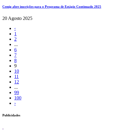
Cemig abre inscrições para o Programa de Estágio Continuado 2025
20 Agosto 2025
‹
1
2
...
6
7
8
9
10
11
12
...
99
100
›
Publicidades