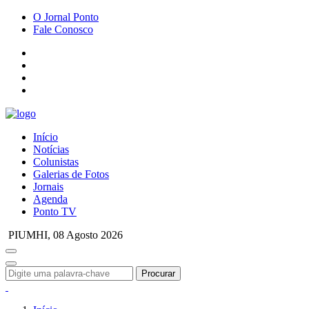
O Jornal Ponto
Fale Conosco
Início
Notícias
Colunistas
Galerias de Fotos
Jornais
Agenda
Ponto TV
PIUMHI,
08 Agosto 2026
Procurar