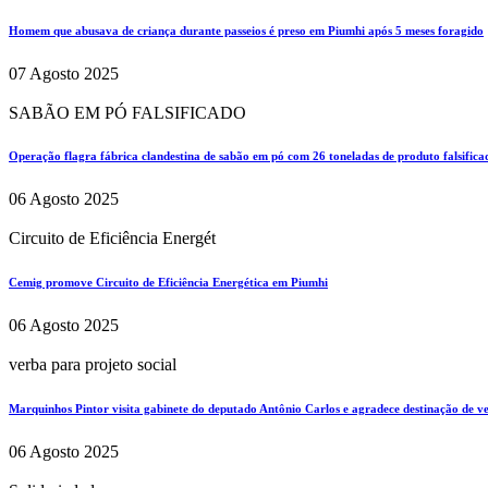
Homem que abusava de criança durante passeios é preso em Piumhi após 5 meses foragido
07 Agosto 2025
SABÃO EM PÓ FALSIFICADO
Operação flagra fábrica clandestina de sabão em pó com 26 toneladas de produto falsifi
06 Agosto 2025
Circuito de Eficiência Energét
Cemig promove Circuito de Eficiência Energética em Piumhi
06 Agosto 2025
verba para projeto social
Marquinhos Pintor visita gabinete do deputado Antônio Carlos e agradece destinação de ve
06 Agosto 2025