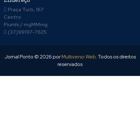
Praça Tuiti, 167
Centro
Piumhi / mgMMmg
(37)99197-7625
Jornal Ponto ©
2026
por
Multiverso Web
. Todos os direitos
reservados